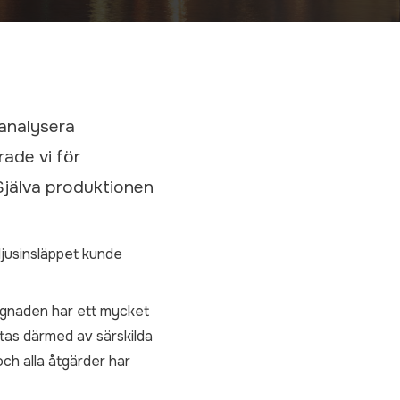
 analysera
ade vi för
Själva produktionen
ljusinsläppet kunde
ggnaden har ett mycket
ttas därmed av särskilda
ch alla åtgärder har