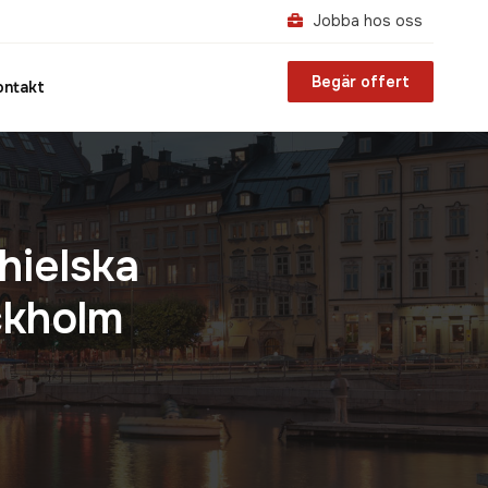
Jobba hos oss
Begär offert
ontakt
hielska
ckholm