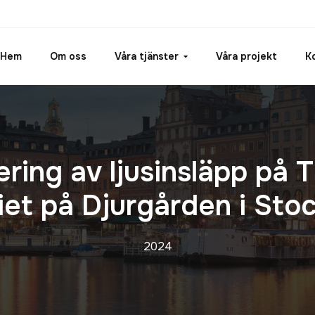
Hem
Om oss
Våra tjänster
Våra projekt
K
ring av ljusinsläpp på T
riet på Djurgården i Sto
2024