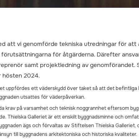
d att vi genomförde tekniska utredningar för att
förutsättningarna för åtgärderna. Därefter ansvar
reprenör samt projektledning av genomförandet. 
 hösten 2024.
et uppfördes ett väderskydd över taket så att det befintliga 
ggnaden utsattes för väderpåverkan.
kilda krav på varsamhet och teknisk noggrannhet eftersom by
rde. Thielska Galleriet är ett enskilt byggnadsminne och omfa
gnaden ägs och förvaltas av Stiftelsen Thielska Galleriet, o
syn till byggnadens arkitektoniska och historiska kvaliteter.