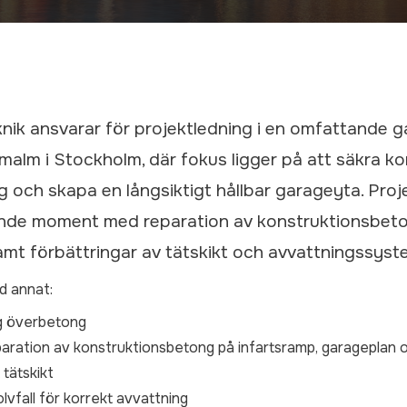
nik ansvarar för projektledning i en omfattande g
alm i Stockholm, där fokus ligger på att säkra ko
g och skapa en långsiktigt hållbar garageyta. Proje
vande moment med reparation av konstruktionsbeto
t förbättringar av tätskikt och avvattningssyst
d annat:
ig överbetong
paration av konstruktionsbetong på infartsramp, garageplan
 tätskikt
lvfall för korrekt avvattning