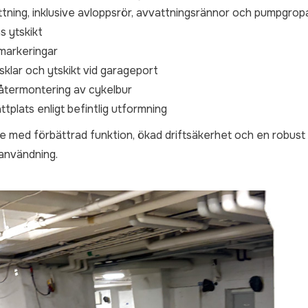
tning, inklusive avloppsrör, avvattningsrännor och pumpgrop
s ytskikt
markeringar
klar och ytskikt vid garageport
termontering av cykelbur
plats enligt befintlig utformning
age med förbättrad funktion, ökad driftsäkerhet och en robust
 användning.