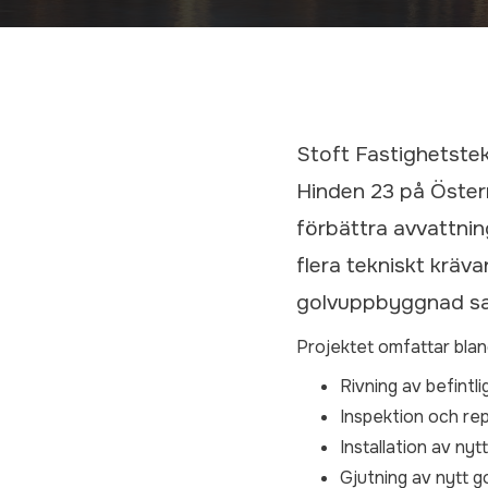
Stoft Fastighetstek
Hinden 23 på Österm
förbättra avvattnin
flera tekniskt krä
golvuppbyggnad sam
Projektet omfattar blan
Rivning av befintl
Inspektion och re
Installation av nytt
Gjutning av nytt go