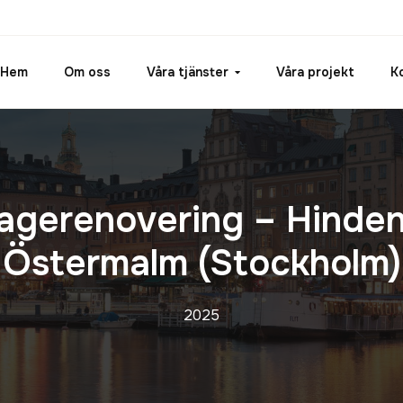
Hem
Om oss
Våra tjänster
Våra projekt
K
agerenovering – Hinden
Östermalm (Stockholm)
2025