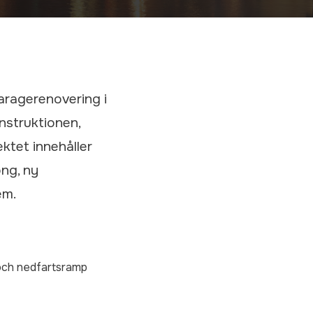
aragerenovering i
nstruktionen,
ktet innehåller
ng, ny
em.
 och nedfartsramp